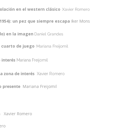
iolación en el western clásico
Xavier Romero
(1954): un pez que siempre escapa
Iker Mons
ado) en la imagen
Daniel Grandes
l cuarto de juego
Mariana Freijomil
 interés
Mariana Freijomil
La zona de interés
Xavier Romero
o presente
Mariana Freijomil
a
Xavier Romero
ero