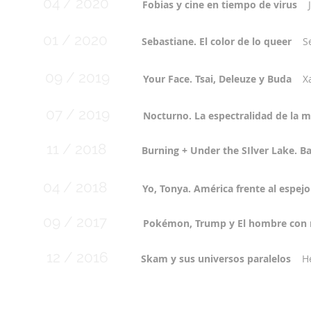
04 / 2020
Fobias y cine en tiempo de virus
01 /
2020
Sebastiane. El color de lo queer
S
09 / 2019
Your Face. Tsai, Deleuze y Buda
X
07 / 2019
Nocturno. La espectralidad de la 
11 / 2018
Burning + Under the SIlver Lake. 
04 / 2018
Yo, Tonya. América frente al espejo
09 / 2017
Pokémon, Trump y El hombre con r
12 / 2016
Skam y sus universos paralelos
H