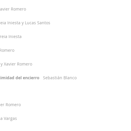
avier Romero
eia Iniesta y Luc
as Santos
reia Iniesta
 Romero
a y Xavier Romero
timidad del encierro
Sebastián Blanco
ier Romero
la Vargas