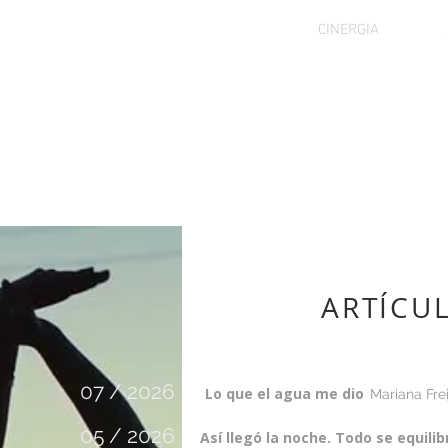
CINERGIA
ARTÍCU
07 / 2026
Lo que el agua me dio
Mariana Frei
05 / 2026
Así llegó la noche. Todo se equilibr