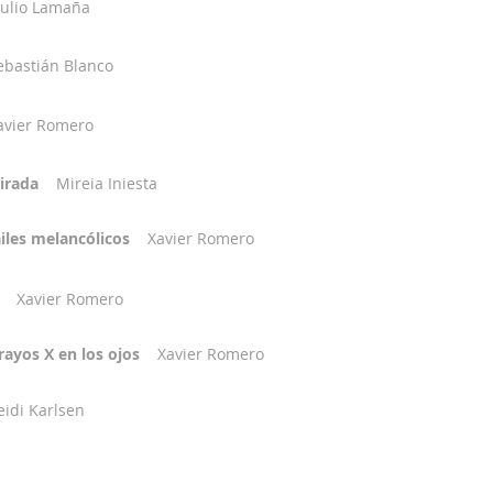
Julio Lamaña
ebastián Blanco
avier
Romero
mirada
Mireia Iniesta
Bailes melancólicos
Xavier Romero
Xavier Romero
ayos X en los ojos
Xavier Romero
eidi Karlsen