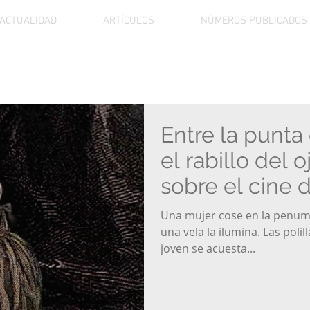
ACTUALIDAD
ARTÍCULOS
NÚMEROS PUBLICADOS
Entre la punta
el rabillo del 
sobre el cine 
Una mujer cose en la penumb
una vela la ilumina. Las poli
joven se acuesta...