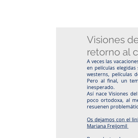
Visiones de
retorno al 
A veces las vacacione
en películas elegidas
westerns, películas 
Pero al final, un t
inesperado.
Así nace Visiones de
poco ortodoxa, al me
resuenen problemáticas
Os dejamos con el lin
Mariana Freijomil 