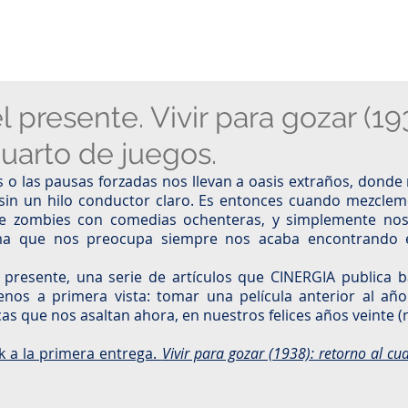
l presente. Vivir para gozar (19
cuarto de juegos.
s o las pausas forzadas nos llevan a oasis extraños, dond
 sin un hilo conductor claro. Es entonces cuando mezclemo
de zombies con comedias ochenteras, y simplemente nos 
ema que nos preocupa siempre nos acaba encontrando e
l presente, una serie de artículos que CINERGIA publica b
nos a primera vista: tomar una película anterior al año
 que nos asaltan ahora, en nuestros felices años veinte (nó
k a la primera entrega. 
Vivir para gozar (1938): retorno al cu