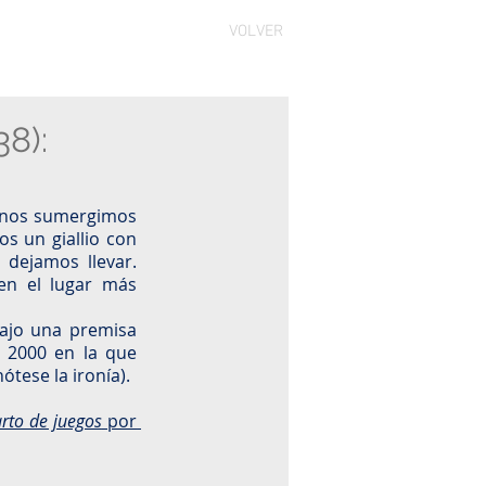
VOLVER
38):
e nos sumergimos 
s un giallio con 
dejamos llevar. 
n el lugar más 
ajo una premisa 
 2000 en la que 
tese la ironía). 
arto de juegos
 por 