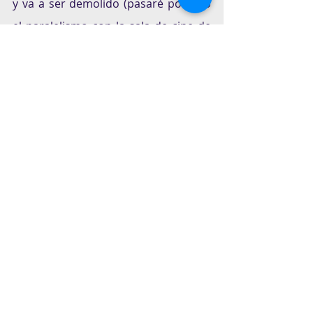
y va a ser demolido (pasaré por alto 
el paralelismo con la sala de cine de 
Goodbye Dragon Inn
 de Tsai Ming-
liang). En 
Una película de miedo
, un 
padre y un hijo, aficionado este 
último a las películas de terror, pasan 
unos días de verano solos en un 
hotel. Aunque el referente de 
El 
resplandor
 es explícito, lo que sigue 
no es una relectura del clásico de 
Kubrick. El cineasta hispano-
brasileño se sirve de algunas 
estrategias típicas de cierto cine de 
autor que, en los últimos tiempos, ha 