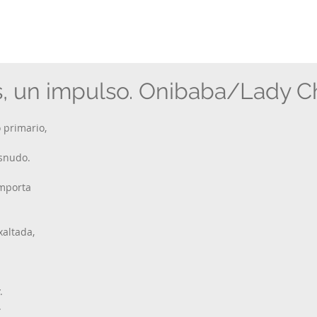
s, un impulso. Onibaba/Lady C
o primario,
esnudo.
importa
xaltada,
.
.