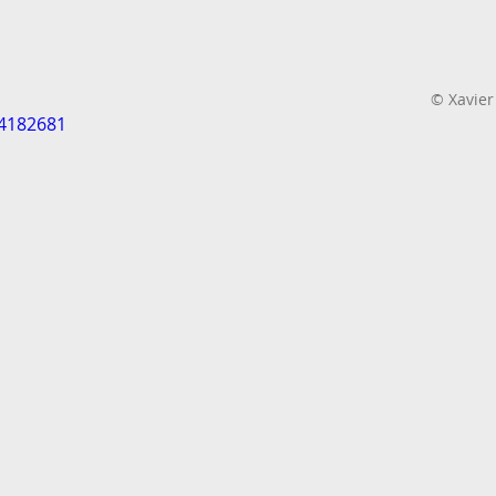
© Xavier
24182681