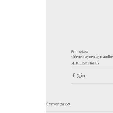
Etiquetas:
videoensayo
ensayo audiov
AUDIOVISUALES
Comentarios