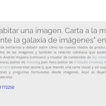
bitar una imagen. Carta a la 
Ante la galaxia de imágenes" e
 de sentarnos a debatir sobre cómo los nuevos modos de producci
o de las imágenes y también la relación cotidiana que establ
n Andrés Hispano (comisario y creador de contenidos de 
Soy cám
moros (editor de 
Trànsit
) y Joan Pons (editor de 
O Estudio Creativo
).
errano
 (Universitat Jaume I), que mandó una carta visual y así supl
iones y preguntas formuladas desde imágenes. Aquí os dejam
decidos. 
91772250