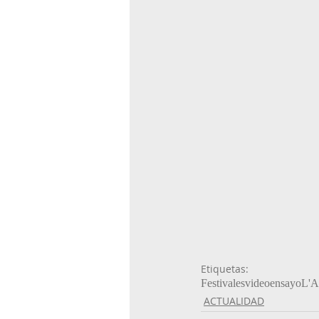
Etiquetas:
Festivales
videoensayo
L'A
ACTUALIDAD