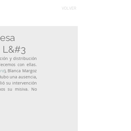
VOLVER
mesa
n L&#3
ón y distribución 
ecemos con ellas. 
ara
), Blanca Margoz 
 Hubo una ausencia, 
ió su intervención 
os su misiva. No 